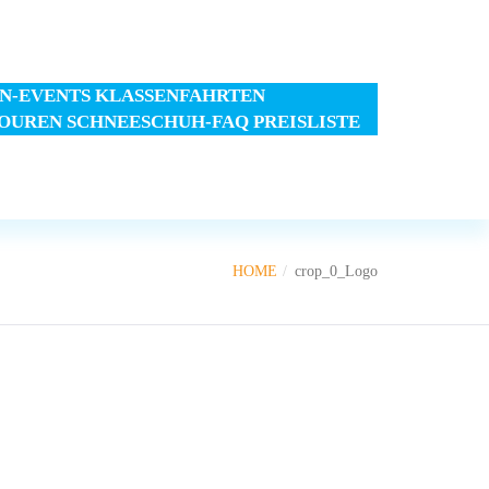
N-EVENTS
KLASSENFAHRTEN
TOUREN
SCHNEESCHUH-FAQ
PREISLISTE
HOME
crop_0_Logo