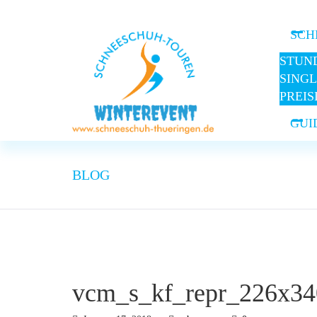
Winterevent Thüringen - Schneeschuh-Tour Kontakt: 0152 
SCH
STUN
SING
PREIS
GUI
BLOG
vcm_s_kf_repr_226x34